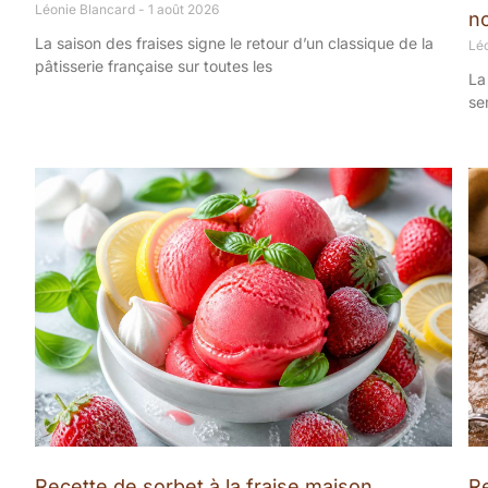
Léonie Blancard
1 août 2026
n
La saison des fraises signe le retour d’un classique de la
Lé
pâtisserie française sur toutes les
La
se
Recette de sorbet à la fraise maison
Re