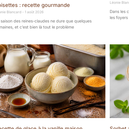
Léonie Bla
oisettes : recette gourmande
Dans les c
onie Blancard
1 août 2026
les foyers
 saison des reines-claudes ne dure que quelques
maines, et c’est bien là tout le problème
cette de glace à la vanille maison
Sorbet a