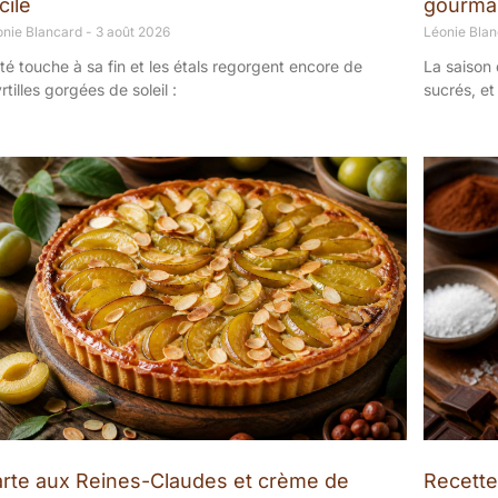
cile
gourma
onie Blancard
3 août 2026
Léonie Bla
été touche à sa fin et les étals regorgent encore de
La saison 
rtilles gorgées de soleil :
sucrés, et
arte aux Reines-Claudes et crème de
Recette