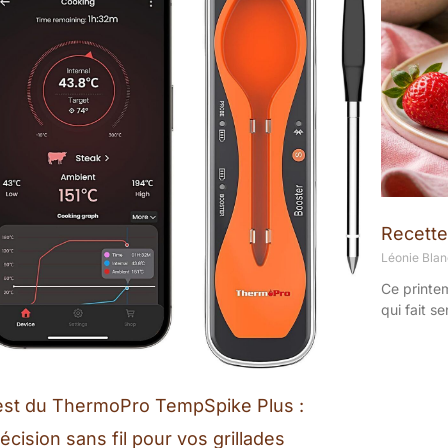
Recette
Léonie Bla
Ce printem
qui fait s
est du ThermoPro TempSpike Plus :
écision sans fil pour vos grillades