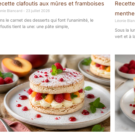
ecette clafoutis aux mûres et framboises
Recette 
onie Blancard
23 juillet 2026
menthe
ns le carnet des desserts qui font l’unanimité, le
Léonie Bla
afoutis tient la une: une pâte simple,
Sous la lu
vert et à 