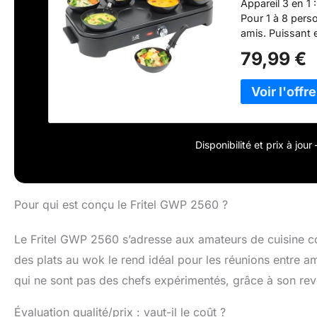
Appareil 3 en 1 
Pour 1 à 8 perso
amis. Puissant 
antiadhésif sûr 
79,99 €
et poignées CO
spatules – prêts
Disponibilité et prix à jou
Pour qui est conçu le Fritel GWP 2560 ?
Le Fritel GWP 2560 s’adresse aux amateurs de cuisine con
des plats au wok le rend idéal pour les réunions entre ami
qui ne sont pas des chefs expérimentés, grâce à son revê
Évaluation qualité/prix : vaut-il le coût ?