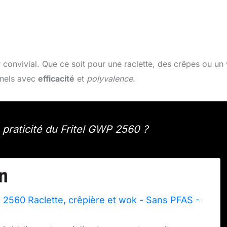
r convivial. Que ce soit pour une raclette, des crêpes ou un
nnels avec
efficacité
et
polyvalence
.
a praticité du Fritel GWP 2560 ?
2560 Raclette, crêpière et wok - Sans PFAS -