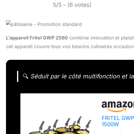
5/5 - (6 votes)
L’appareil Fritel GWP 2560
combine
innovation
et plaisi
cet appareil couvre tous vos besoins culinaires occasio
🔍
Séduit par le côté multifonction et l
FRITEL GWP 
1500W