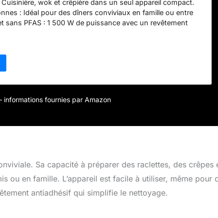
: Cuisinière, wok et crêpière dans un seul appareil compact.
nnes : Idéal pour des dîners conviviaux en famille ou entre
et sans PFAS : 1 500 W de puissance avec un revêtement
et durable. Facile d'utilisation : Thermostat à réglage continu
OL TOUCH. Ensemble complet : comprend 8 woks et 8
 à l'emploi.
r – informations fournies par Amazon
viviale. Sa capacité à préparer des raclettes, des crêpes 
s ou en famille. L’appareil est facile à utiliser, même pour 
tement antiadhésif qui simplifie le nettoyage.