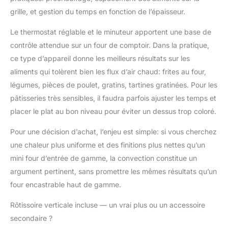
comptoir. Idéal pour les
grille, et gestion du temps en fonction de l’épaisseur.
petites cuisines,
appartements ou
Le thermostat réglable et le minuteur apportent une base de
camping-cars, il allie
contrôle attendue sur un four de comptoir. Dans la pratique,
fonctionnalité et design
ce type d’appareil donne les meilleurs résultats sur les
gain de place. FOUR À
aliments qui tolèrent bien les flux d’air chaud: frites au four,
CONVECTION FACILE
À NETTOYER – Avec
légumes, pièces de poulet, gratins, tartines gratinées. Pour les
une vitre résistante à la
pâtisseries très sensibles, il faudra parfois ajuster les temps et
chaleur, des surfaces
placer le plat au bon niveau pour éviter un dessus trop coloré.
résistantes aux taches
et une fonction d'arrêt
Pour une décision d’achat, l’enjeu est simple: si vous cherchez
automatique, ce four à
une chaleur plus uniforme et des finitions plus nettes qu’un
rôtir assure un confort
mini four d’entrée de gamme, la convection constitue un
sans entretien. Passez
moins de temps à
argument pertinent, sans promettre les mêmes résultats qu’un
nettoyer et plus de
four encastrable haut de gamme.
temps à savourer vos
repas parfaitement
Rôtissoire verticale incluse — un vrai plus ou un accessoire
cuits.
secondaire ?