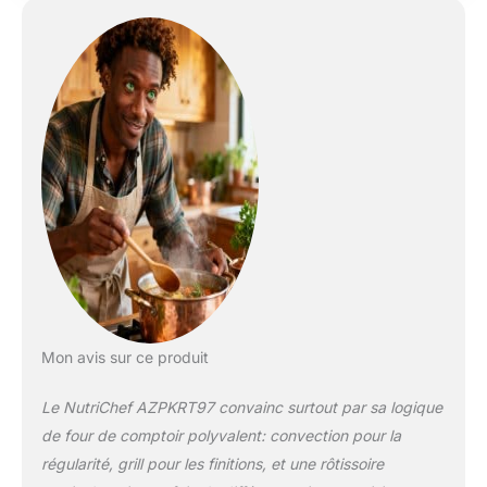
aux légumes rôtis.
RÉGLAGES DE
TEMPÉRATURE &
MINUTERIE
AJUSTABLES –
Prenez le contrôle de
votre cuisson avec
des réglages de
température précis
allant jusqu'à 464°F
et une minuterie
ajustable de 60
minutes. Ce four
économe en énergie
assure une cuisson
uniforme des repas,
Mon avis sur ce produit
réduisant ainsi le
besoin de
Le NutriChef AZPKRT97 convainc surtout par sa logique
surveillance
de four de comptoir polyvalent: convection pour la
constante. FOUR À
régularité, grill pour les finitions, et une rôtissoire
RÔTIR POLYVALENT