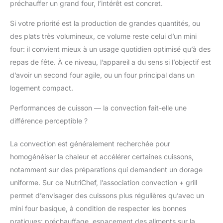
RÔTIR POLYVALENT –
préchauffer un grand four, l’intérêt est concret.
Savourez des repas
rotisserie avec le
Si votre priorité est la production de grandes quantités, ou
support rotatif pour
des plats très volumineux, ce volume reste celui d’un mini
kebabs intégré,
four: il convient mieux à un usage quotidien optimisé qu’à des
garantissant une
repas de fête. À ce niveau, l’appareil a du sens si l’objectif est
cuisson uniforme et
d’avoir un second four agile, ou un four principal dans un
des viandes juteuses et
délicieuses. Ce four de
logement compact.
cuisine assure une
répartition homogène
Performances de cuisson — la convection fait-elle une
de la chaleur pour une
différence perceptible ?
qualité de cuisson
restaurant à la maison.
La convection est généralement recherchée pour
GRANDE CAPACITÉ,
homogénéiser la chaleur et accélérer certaines cuissons,
DESIGN COMPACT –
Avec une capacité de
notamment sur des préparations qui demandent un dorage
plus de 24 quarts, ce
uniforme. Sur ce NutriChef, l’association convection + grill
four à convection pour
permet d’envisager des cuissons plus régulières qu’avec un
grandes repas s'adapte
mini four basique, à condition de respecter les bonnes
parfaitement à
pratiques: préchauffage, espacement des aliments sur la
n'importe quel