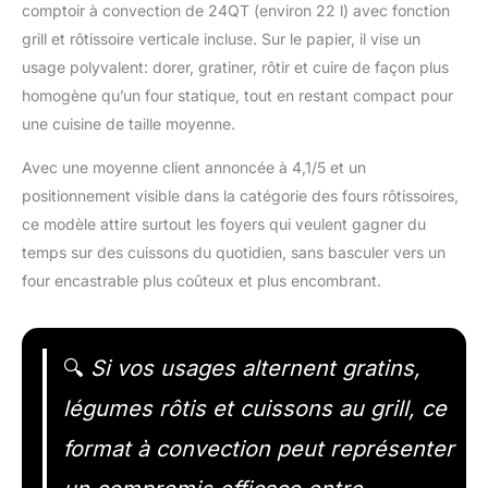
comptoir à convection de 24QT (environ 22 l) avec fonction
grill et rôtissoire verticale incluse. Sur le papier, il vise un
usage polyvalent: dorer, gratiner, rôtir et cuire de façon plus
homogène qu’un four statique, tout en restant compact pour
une cuisine de taille moyenne.
Avec une moyenne client annoncée à 4,1/5 et un
positionnement visible dans la catégorie des fours rôtissoires,
ce modèle attire surtout les foyers qui veulent gagner du
temps sur des cuissons du quotidien, sans basculer vers un
four encastrable plus coûteux et plus encombrant.
🔍
Si vos usages alternent gratins,
légumes rôtis et cuissons au grill, ce
format à convection peut représenter