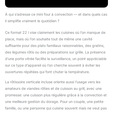
rendant parfait pour
tout, du poulet
croustillant aux
À qui s’adresse ce mini four à convection — et dans quels cas
légumes rôtis.
il simplifie vraiment le quotidien ?
RÉGLAGES DE
TEMPÉRATURE &
Ce format 22 l vise clairement les cuisines où l’on manque de
MINUTERIE
place, mais où l’on souhaite tout de même une cavité
AJUSTABLES – Prenez
le contrôle de votre
suffisante pour des plats familiaux raisonnables, des gratins,
cuisson avec des
des légumes rôtis ou des préparations sur grille. La présence
réglages de
d’une porte vitrée facilite la surveillance, un point appréciable
température précis
sur ce type d’appareil où l’on cherche souvent à éviter les
allant jusqu'à 464°F et
une minuterie ajustable
ouvertures répétées qui font chuter la température.
de 60 minutes. Ce four
La rôtissoire verticale incluse oriente aussi l’usage vers les
économe en énergie
assure une cuisson
amateurs de viandes rôties et de cuisson au grill, avec une
uniforme des repas,
promesse: une cuisson plus régulière grâce à la convection et
réduisant ainsi le
une meilleure gestion du dorage. Pour un couple, une petite
besoin de surveillance
famille, ou une personne qui cuisine souvent mais ne veut pas
constante. FOUR À