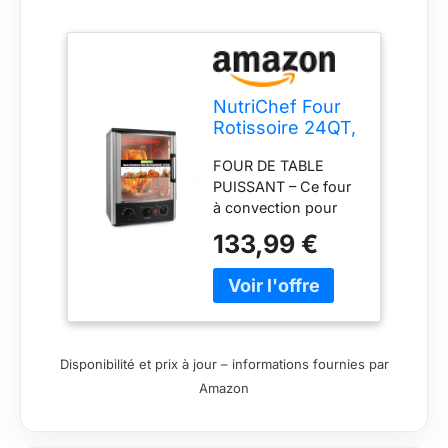
NutriChef Four
Rotissoire 24QT,
22L – Mini Four
FOUR DE TABLE
de Comptoir à
PUISSANT – Ce four
Convection avec
à convection pour
Grill, Minuteur,
comptoir vous
Thermostat
133,99 €
permet de cuire, rôtir,
Réglable, Porte
griller et faire des
Vitrée, Cuisson
rotisseries sans
Uniforme,
effort. Les éléments
Rôtissoire
chauffants puissants
Verticale Incluse
de 1500 watts
Disponibilité et prix à jour – informations fournies par
assurent une cuisson
Amazon
uniforme, le rendant
parfait pour tout, du
poulet croustillant