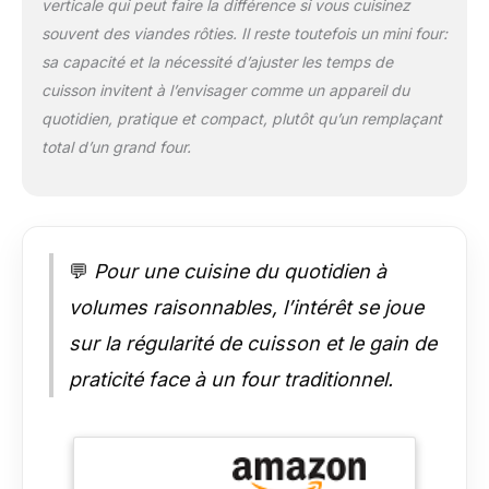
– Savourez des repas
verticale qui peut faire la différence si vous cuisinez
rotisserie avec le
souvent des viandes rôties. Il reste toutefois un mini four:
support rotatif pour
sa capacité et la nécessité d’ajuster les temps de
kebabs intégré,
cuisson invitent à l’envisager comme un appareil du
garantissant une
quotidien, pratique et compact, plutôt qu’un remplaçant
cuisson uniforme et
des viandes juteuses
total d’un grand four.
et délicieuses. Ce
four de cuisine
assure une
répartition homogène
de la chaleur pour
💬
Pour une cuisine du quotidien à
une qualité de
cuisson restaurant à
volumes raisonnables, l’intérêt se joue
la maison. GRANDE
sur la régularité de cuisson et le gain de
CAPACITÉ, DESIGN
COMPACT – Avec
praticité face à un four traditionnel.
une capacité de plus
de 24 quarts, ce four
à convection pour
grandes repas
s'adapte