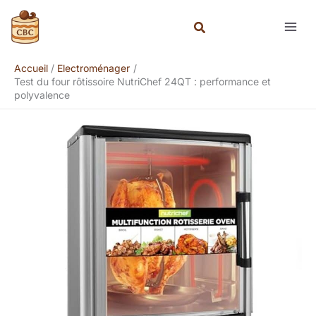
Aller
Rechercher
au
contenu
Accueil
Electroménager
Test du four rôtissoire NutriChef 24QT : performance et
polyvalence