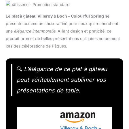
Le
plat à gâteau Villeroy & Boch – Colourful Spring
se
présente comme un choix raffiné pour ceux qui recherchent
une
élégance intemporelle
. Alliant design et praticité, ce
produit promet de belles présentations culinaires notamment
lors des célébrations de Pâques.
🔍
L’élégance de ce plat à gâteau
peut véritablement sublimer vos
présentations de table.
Villeroy & Boch –