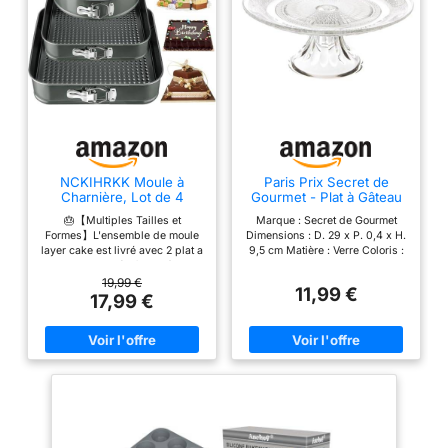
NCKIHRKK Moule à
Paris Prix Secret de
Charnière, Lot de 4
Gourmet - Plat à Gâteau
Moule à Gâteau 16/20cm
sur Pied Renaissance
🎂【Multiples Tailles et
Marque : Secret de Gourmet
Rond et Carré 22/26, Plat
29cm Transparent
Formes】L'ensemble de moule
Dimensions : D. 29 x P. 0,4 x H.
à Gateau avec Fond
layer cake est livré avec 2 plat a
9,5 cm Matière : Verre Coloris :
Amovible Revêtement
gateau ronds (16/20 cm) et 2
Transparent
Antiadhésif Leakproof,
plat a gateau carrés (22/26 cm),
19,99 €
Professionnel Moule
11,99 €
vous permettant de créer de
17,99 €
Layer Cake, Gris
magnifiques gâteaux ronds ou
carrés à 2 étages pour toutes
les occasions. 🍰【Matériaux
Durables et Sûr】Fabriqués en
acier au carbone de haute
qualité avec un revêtement
alimentaire et sans BPA ;
résistants à la chaleur jusqu'à
230°C/445°F, les moule à
charlotte répartissent