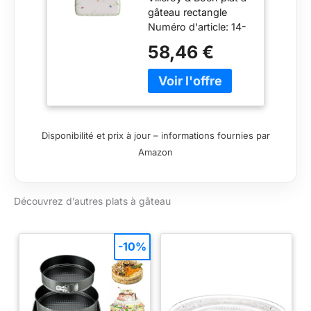
Garanti Lave-
gâteau rectangle
Vaisselle, Plat À
Numéro d'article: 14-
Service, Plateau
8663-2221
De Service,
58,46 €
Présentoir À
Gâteau Pâques,
Décorations De
Pâques,
Porcelaine
Premium,
Disponibilité et prix à jour – informations fournies par
Blanc/Multicolore
Amazon
Découvrez d’autres plats à gâteau
-10%