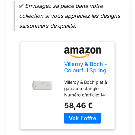
✅
Envisagez sa place dans votre
collection si vous appréciez les designs
saisonniers de qualité.
Villeroy & Boch –
Colourful Spring
Plat À Gâteau,
Villeroy & Boch plat à
Garanti Lave-
gâteau rectangle
Vaisselle, Plat À
Numéro d'article: 14-
Service, Plateau
8663-2221
De Service,
58,46 €
Présentoir À
Gâteau Pâques,
Décorations De
Pâques,
Porcelaine