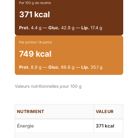
Par 100 g de recette
371 kcal
Prot.
4.4 g —
Gluc.
42.9 g —
Lip.
17.4 g
Par portion (4 parts)
749 kcal
Prot.
8.9 g —
Gluc.
86.6 g —
Lip.
35.1 g
Valeurs nutritionnelles pour 100 g
NUTRIMENT
VALEUR
Énergie
371 kcal