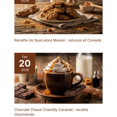
2026
ergonomique et un
collations et des
rebord étroit. Les rebords
pâtisseries. Bon pour le
empêchent les
brunch, le dîner, la fête, le
déversements, gardent le
mariage et bien d'autres
comptoir et la table
occasions DESIGN:
propres. Cadeau idéal
L'ensemble d'assiettes
pour la fête des mères, la
est d'un blanc éclatant
fête des pères
Recette de Speculoos Maison : astuces et Conseils
avec une forme
EMBALLAGE: Un
rectangulaire
emballage bien conçu
ergonomique et un
protège la vaisselle en
Fév
rebord étroit. Les rebords
20
toute sécurité pendant le
empêchent les
transport. Nous vous
déversements, gardent le
2026
offrirons un
comptoir et la table
remplacement gratuit si
propres. Cadeau idéal
les assiettes
pour la fête des mères, la
rectangulaires arrivent
fête des pères
cassés
EMBALLAGE: Un
emballage bien conçu
protège la vaisselle en
Chocolat Chaud Chantilly Caramel : recette
toute sécurité pendant le
Gourmande