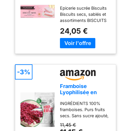
x12 100 g - Trois
connaisseurs de
Epicerie sucrée Biscuits
Articles
douceurs. Sans lactose
Biscuits secs, sablés et
Sans conservateur Sans
assortiments BISCUITS
colorant Végétarien -
FOSSIER roses de Reims
24,05 €
Type de cuisine :
x12 100 g
Française
-3%
Framboise
Lyophilisée en
Morceaux | Naturel
INGRÉDIENTS 100%
Framboises
framboises. Purs fruits
Séchées | Fruits
secs. Sans sucre ajouté,
Seches
sans additifs. Freeze
Lyophilisateur |
11,45 €
dried raspberry pieces.
Fruits Secs Fruits