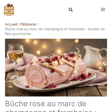
Aller
Rechercher
au
contenu
Accueil
Pâtisserie
Bûche rose au marc de champagne et framboise : recette de
fête gourmande
Bûche rose au marc de