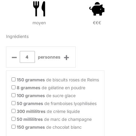
moyen
€€€
Ingrédients
–
+
personnes
150
grammes
de biscuits roses de Reims
8
grammes
de gélatine en poudre
100
grammes
de sucre glace
50
grammes
de framboises lyophilisées
300
millilitres
de crème liquide
50
millilitres
de marc de champagne
150
grammes
de chocolat blanc