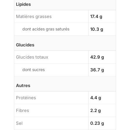
Lipides
Matières grasses
17.4 g
dont acides gras saturés
10.3 g
Glucides
Glucides totaux
42.9 g
dont sucres
36.7 g
Autres
Protéines
4.4 g
Fibres
2.2 g
Sel
0.23 g