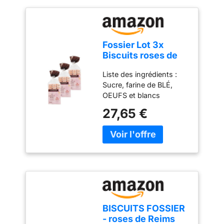
Fossier Lot 3x
Biscuits roses de
Reims - Sachet
Liste des ingrédients :
250g
Sucre, farine de BLÉ,
OEUFS et blancs
d'OEUFS de poules
27,65 €
élevées en plein air
(34%), colorant :
carmins, poudre à lever :
carbonates
d'ammonium, arôme
naturel de vanille. Liste
des allergènes : Gluten
Œuf Leur couleur
distinctive et leur goût
BISCUITS FOSSIER
délicat en font un choix
- roses de Reims
de qualité pour les