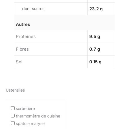
dont sucres
23.2 g
Autres
Protéines
9.5 g
Fibres
0.7 g
Sel
0.15 g
Ustensiles
sorbetière
thermomètre de cuisine
spatule maryse