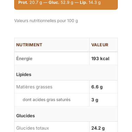
Prot.
20.7 g —
Gluc.
52.9 g —
Lip.
14.3 g
Valeurs nutritionnelles pour 100 g
NUTRIMENT
VALEUR
Énergie
193 kcal
Lipides
Matières grasses
6.6 g
dont acides gras saturés
3 g
Glucides
Glucides totaux
24.2 g