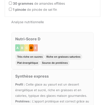
30
grammes
de amandes effilées
1
pincée
de pincée de sel fin
Analyse nutritionnelle
Nutri-Score D
A
B
C
D
E
Très riche en sucres
Riche en graisses saturées
Plat énergétique
Source de protéines
Synthèse express
Profil :
Cette glace au yaourt est un dessert
énergétique et sucré, riche en graisses et en
calories, typique des glaces maison gourmandes.
Protéines :
L'apport protéique est correct grâce au