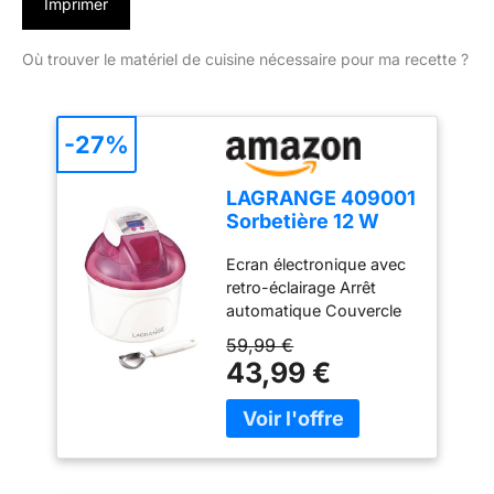
Imprimer
Où trouver le matériel de cuisine nécessaire pour ma recette ?
-27%
LAGRANGE 409001
Sorbetière 12 W
Ecran LCD Cuve 1,5
Ecran électronique avec
L Framboise
retro-éclairage Arrêt
automatique Couvercle
transparent avec
59,99 €
ouverture Cuve
43,99 €
réfrigérante -
contenance 1,5L
Couvercle de stockage
Cuillère à glace en inox
Couleur: Framboise