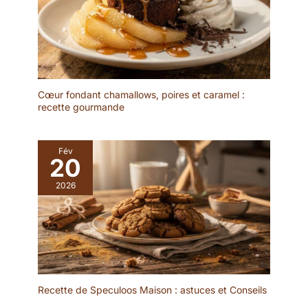
proportionneuse De
Buyer est plane. Vous
pourrez vous offrir une
plus grande stabilité
lorsqu'elle est posée sur
le plan de travail.
ENTRETIEN : Lavage à la
Cœur fondant chamallows, poires et caramel :
main uniquement, ne pas
recette gourmande
mettre au lave-vaisselle.
Fév
20
2026
Recette de Speculoos Maison : astuces et Conseils