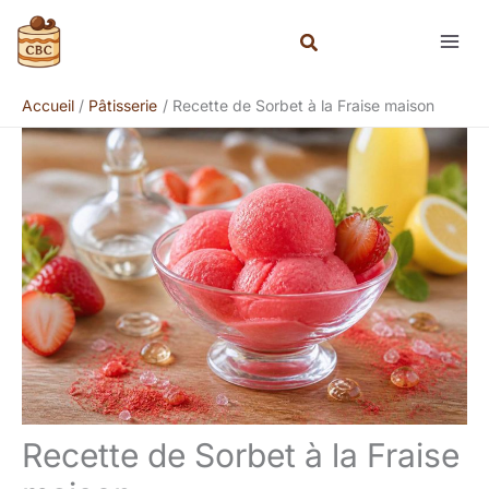
Aller
Rechercher
au
contenu
Accueil
Pâtisserie
Recette de Sorbet à la Fraise maison
Recette de Sorbet à la Fraise