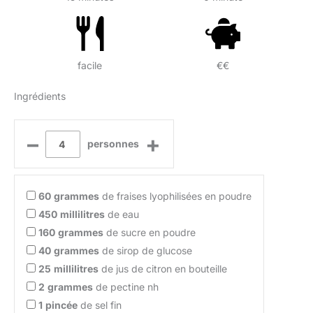
facile
€€
Ingrédients
–
+
personnes
60
grammes
de fraises lyophilisées en poudre
450
millilitres
de eau
160
grammes
de sucre en poudre
40
grammes
de sirop de glucose
25
millilitres
de jus de citron en bouteille
2
grammes
de pectine nh
1
pincée
de sel fin