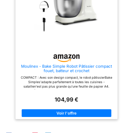
l'obscurité, sans
les ingrédients dans le bol. La
l'appareil avant de changer de
fonction de bol chauffant
vitesse Bol grande capacité :
affecter le processus de
réglable de 25 à 45°C favorise
Notre robot pâtissier
préparation des
la levée des pâtes et facilite la
professionnel est équipé d’un
préparation du pain et des
bol spacieux en acier
aliments. 11 modes de
brioches Pétrin à pain et pétrin
inoxydable de 5,7 litres (6 qt),
vitesse：Le seul
pizza avec mélange planétaire
idéal pour pétrir de grandes
contrôleur à 11 vitesses
performant: Grâce au système
quantités de pâte, cuire des
de mélange planétaire, ce robot
cookies aux pépites de
sur le marché, vous
à pétrir assure un travail
chocolat, préparer du pain frais
pouvez choisir en
homogène des pâtes. Avec 12
ou même de la purée de
vitesses, un mode impulsion et
pommes de terre pour votre
fonction des différentes
un mode HOOK dédié au
prochain grand repas Facile à
quantités d'aliments, de
pétrissage intensif, il fonctionne
détacher et à nettoyer : la tête
l'agitation lente à
Moulinex - Bake Simple Robot Pâtissier compact
parfaitement comme machine à
inclinable s’arrête
fouet, batteur et crochet
pétrir la pâte, pétrin pâte à pain
automatiquement lorsqu’on la
l'agitation rapide. Il peut
ou pétrin pâte à pizza Blender
soulève, ce qui permet de fixer
COMPACT : Avec son design compact, le robot pâtissierBake
fonctionner pendant 60
en verre, hachoir à viande et
ou de retirer facilement les
Simples'adapte parfaitement à toutes les cuisines -
découpe-légumes inclus: Le
accessoires de mixage. Il suffit
minutes d'affilée et la
sataillen'est pas plus grande qu'une feuille de papier A4.
blender en verre 1,5L avec 6
de tourner et de soulever le bol
température de surface
FACILE À UTILISER : Un seul bouton facile à utiliser pour 12
lames inox est idéal pour
pour le détacher. Les
vitesses et une fonction pulsepour répondre à tous vos besoins
est inférieure à 35
smoothies, soupes, sauces et
accessoires, y compris le bol,
104,99 €
en matière de pâtisserie. S'ADAPTE ATOUS VOS BESOINS EN
préparations maison. Ce robot
le crochet et la tige, sont en
degrés Celsius. C'est le
PÂTISSERIE : 3 outils essentiels - un fouet pour les œufs, un
avec hachoir à viande
acier inoxydable de qualité
batteur pour les gâteaux et un crochet pétrinpour les brioches
complément parfait
comprend aussi un poussoir à
alimentaire et passent au lave-
et les pâtes brisées. FACILE À RANGER : Sa taille compacte
saucisses, un découpe-
vaisselle Utilisation polyvalente
pour la cuisine
facilite le rangement - idéal pour toute cuisine, du comptoir au
légumes et un accessoire pour
en cuisine : des cuisines
domestique, la
placard. RÉPARABLE PENDANT 15 ANS À UN PRIX
biscuits. Un appareil
domestiques aux restaurants,
RAISONNABLE : Nous vous recommandons de faire réparer
pâtisserie, la maison ou
multifonction cuisine conçu pour
boulangeries, hôtels et
votre produit dans notre réseau de 6 200 centres de réparation