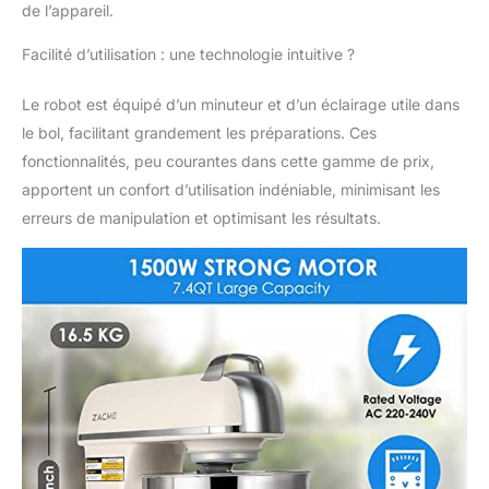
de l’appareil.
redémarrage, et une
fois l'appareil mis sous
Facilité d’utilisation : une technologie intuitive ?
tension, la lumière
éclaire les aliments
Le robot est équipé d’un minuteur et d’un éclairage utile dans
dans le bol en acier
inoxydable même dans
le bol, facilitant grandement les préparations. Ces
l'obscurité, sans
fonctionnalités, peu courantes dans cette gamme de prix,
affecter le processus de
apportent un confort d’utilisation indéniable, minimisant les
préparation des
erreurs de manipulation et optimisant les résultats.
aliments. 11 modes de
vitesse：Le seul
contrôleur à 11 vitesses
sur le marché, vous
pouvez choisir en
fonction des différentes
quantités d'aliments, de
l'agitation lente à
l'agitation rapide. Il peut
fonctionner pendant 60
minutes d'affilée et la
température de surface