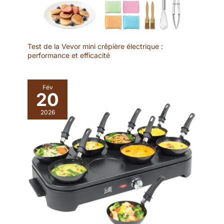
rencontrez des
problèmes pendant
l'utilisation, n'hésitez
pas à nous contacter
Test de la Vevor mini crêpière électrique :
pour vous assurer que
performance et efficacité
vous avez la solution
parfaite.
Fév
20
2026