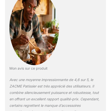
mousse dure. Puissant
et silencieux 1500w ：
Le robot multifonction
de 1500W est équipé
d'un moteur puissant et
d'un nouveau boîtier en
métal moulé sous
pression de haute
qualité et d'aspect
impressionnant. Le
nouveau réducteur
planétaire entièrement
métallique très résistant
maintient l'orbite
Mon avis sur ce produit
planétaire toujours à la
verticale. Le niveau
Avec une moyenne impressionnante de 4,6 sur 5, le
sonore maximal ne
ZACME Patissier est très apprécié des utilisateurs. Il
dépasse pas 68 dB.
combine silencieusement puissance et robustesse, tout
Écran LCD haute
technologie：L'écran
en offrant un excellent rapport qualité-prix. Cependant,
LCD de ce mixeur haute
certains regrettent le manque d’accessoires
technologie comporte