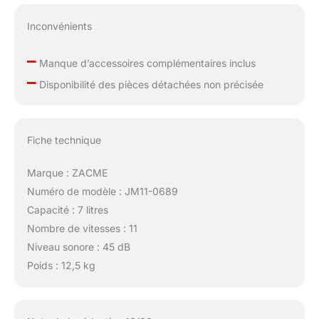
cadeau parfait pour les
Inconvénients
femmes, la famille et les
amis. Assistance
–
professionnelle：2 ans
Manque d’accessoires complémentaires inclus
de service après-vente
–
Disponibilité des pièces détachées non précisée
garantis. Si vous
rencontrez des
problèmes pendant
l'utilisation, n'hésitez
Fiche technique
pas à nous contacter
pour vous assurer que
Marque : ZACME
vous avez la solution
Numéro de modèle : JM11-0689
parfaite.
Capacité : 7 litres
Nombre de vitesses : 11
Niveau sonore : 45 dB
Poids : 12,5 kg