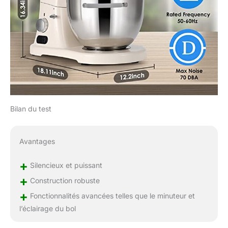
est inférieure à 35
degrés Celsius. C'est le
complément parfait
pour la cuisine
domestique, la
pâtisserie, la maison ou
l'utilisation
commerciale.
Accessoires
multifonctionnels：Ce
Bilan du test
robot culinaire est
également compatible
avec d'autres
Avantages
accessoires
d'extension, tels qu'une
+
machine à pâtes, un
Silencieux et puissant
hachoir, une pâte en
+
Construction robuste
silicone, etc. (Les
+
accessoires
Fonctionnalités avancées telles que le minuteur et
d'extension doivent
l’éclairage du bol
être achetés
séparément). C'est un