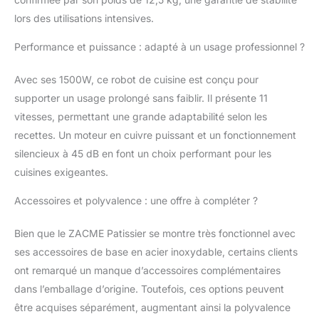
d'un moteur puissant et
lors des utilisations intensives.
d'un nouveau boîtier en
métal moulé sous
Performance et puissance : adapté à un usage professionnel ?
pression de haute
qualité et d'aspect
Avec ses 1500W, ce robot de cuisine est conçu pour
impressionnant. Le
supporter un usage prolongé sans faiblir. Il présente 11
nouveau réducteur
vitesses, permettant une grande adaptabilité selon les
planétaire entièrement
métallique très résistant
recettes. Un moteur en cuivre puissant et un fonctionnement
maintient l'orbite
silencieux à 45 dB en font un choix performant pour les
planétaire toujours à la
cuisines exigeantes.
verticale. Le niveau
sonore maximal ne
Accessoires et polyvalence : une offre à compléter ?
dépasse pas 68 dB.
Écran LCD haute
Bien que le ZACME Patissier se montre très fonctionnel avec
technologie：L'écran
ses accessoires de base en acier inoxydable, certains clients
LCD de ce mixeur haute
technologie comporte
ont remarqué un manque d’accessoires complémentaires
des fonctions de
dans l’emballage d’origine. Toutefois, ces options peuvent
compte à rebours, de
être acquises séparément, augmentant ainsi la polyvalence
pause et de