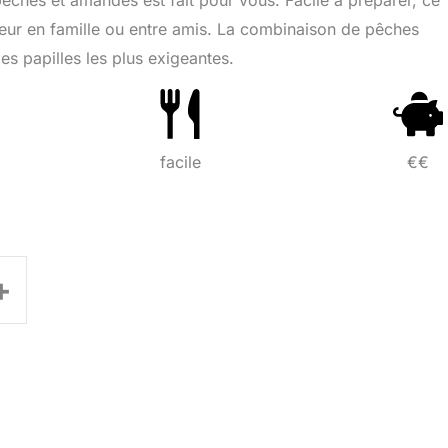
êches et amandes est fait pour vous. Facile à préparer, ce
eur en famille ou entre amis. La combinaison de pêches
es papilles les plus exigeantes.
facile
€€
+