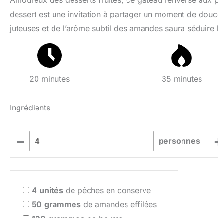
Amoureux des desserts fruités, ce gâteau renversé aux p
dessert est une invitation à partager un moment de douc
juteuses et de l’arôme subtil des amandes saura séduire l
20 minutes
35 minutes
Ingrédients
–
personnes
4
unités
de pêches en conserve
50
grammes
de amandes effilées