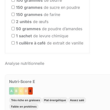
100
grammes
de beurre
150
grammes
de sucre en poudre
150
grammes
de farine
2
unités
de œufs
50
grammes
de poudre d’amandes
1
sachet
de levure chimique
1
cuillère à café
de extrait de vanille
Analyse nutritionnelle
Nutri-Score E
A
B
C
D
E
Très riche en graisses
Plat énergétique
Assez salé
Faible en protéines