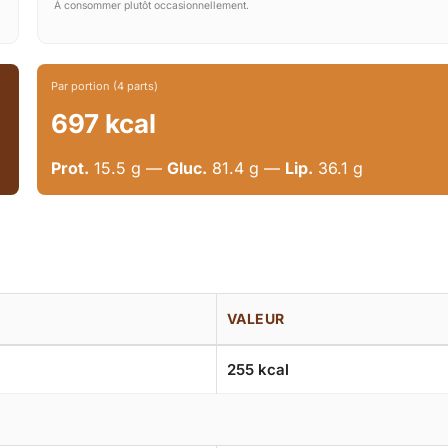
À consommer plutôt occasionnellement.
Par portion (4 parts)
697 kcal
Prot.
15.5 g —
Gluc.
81.4 g —
Lip.
36.1 g
VALEUR
255 kcal