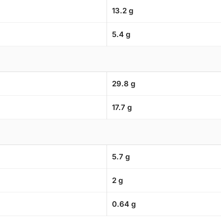
13.2 g
5.4 g
29.8 g
17.7 g
5.7 g
2 g
0.64 g