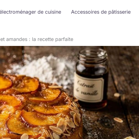
 électroménager de cuisine
Accessoires de pâtisserie
t amandes : la recette parfaite