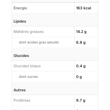
Énergie
163 kcal
Lipides
Matières grasses
14.2 g
dont acides gras saturés
6.8 g
Glucides
Glucides totaux
0.4 g
dont sucres
0 g
Autres
Protéines
9.7 g