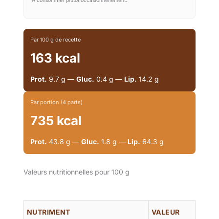
À consommer plutôt occasionnellement.
Par 100 g de recette
163 kcal
Prot.
9.7 g —
Gluc.
0.4 g —
Lip.
14.2 g
Par portion (4 parts)
735 kcal
Prot.
43.8 g —
Gluc.
1.8 g —
Lip.
64.3 g
Valeurs nutritionnelles pour 100 g
NUTRIMENT
VALEUR