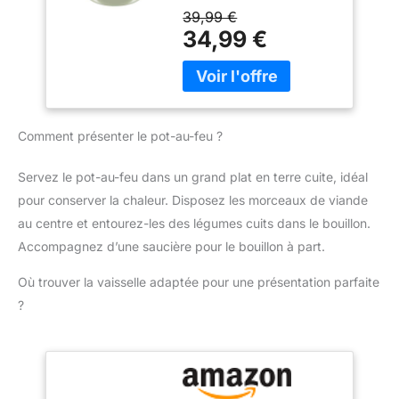
plus légère que les
39,99 €
fonte de haute pureté,
cocottes en fonte
34,99 €
Topbooc casserole
classiques (par rapport
chauffe uniformément et
aux gammes
conserve bien la chaleur.
d'ustensiles en fonte de
La vapeur d'eau se
Tefal) NETTOYAGE
condense et tombe
FACILE: le revêtement en
uniformément sur le
Comment présenter le pot-au-feu ?
céramique à l'intérieur
couvercle de la
assure un nettoyage
casserole, ce qui permet
facile, tandis que le
Servez le pot-au-feu dans un grand plat en terre cuite, idéal
de conserver les aliments
design compatible lave-
pour conserver la chaleur. Disposez les morceaux de viande
avec un taux d'humidité
vaisselle (sauf couvercle)
adéquat, un meilleur
au centre et entourez-les des légumes cuits dans le bouillon.
offre une praticité ultime
goût et un mode de vie
Accompagnez d’une saucière pour le bouillon à part.
RÉSULTATS
plus sain. Aide de cuisine
SAVOUREUX: le
multifonctionnelle :
Où trouver la vaisselle adaptée pour une présentation parfaite
couvercle de
Topbooc cocotte en
?
condensation promet
fonte convient aux
des aliments tendres,
cuisinières à gaz,
moelleux et juteux,
électriques,
tandis que la base
vitrocéramiques et à
épaisse assure une
induction (elle ne