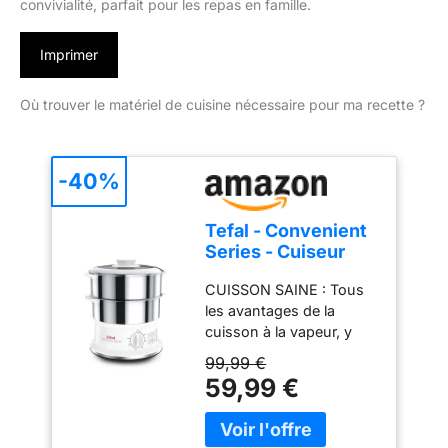
convivialité, parfait pour les repas en famille.
Imprimer
Où trouver le matériel de cuisine nécessaire pour ma recette ?
-40%
Tefal - Convenient
Series - Cuiseur
Vapeur - 2 Bols en
CUISSON SAINE : Tous
Acier Inoxydable
les avantages de la
cuisson à la vapeur, y
compris une meilleure
99,99 €
conservation des
59,99 €
nutriments, des
vitamines, de la texture
et du goût, pour des