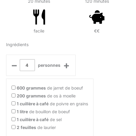
20 minutes
120 minutes
facile
€€
Ingrédients
–
+
personnes
600
grammes
de jarret de boeuf
200
grammes
de os à moelle
1
cuillère à café
de poivre en grains
1
litre
de bouillon de boeuf
1
cuillère à café
de sel
2
feuilles
de laurier