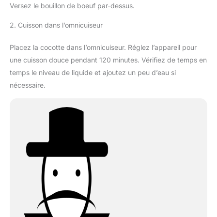
Versez le bouillon de boeuf par-dessus.
2. Cuisson dans l’omnicuiseur
Placez la cocotte dans l’omnicuiseur. Réglez l’appareil pour
une cuisson douce pendant 120 minutes. Vérifiez de temps en
temps le niveau de liquide et ajoutez un peu d’eau si
nécessaire.