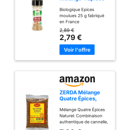
25 g
Biologique Epices
moulues 25 g fabriqué
en France
2,89 €
2,79 €
ZERDA Mélange
Quatre Épices,
Mélange Naturel de
Mélange Quatre Épices
Cannelle
Naturel: Combinaison
Gingembre Girofle
authentique de cannelle,
et Noix de
gingembre, girofle et noix
Muscade, 100g