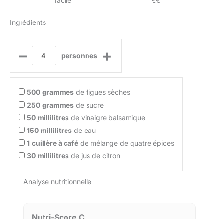
facile
€€
Ingrédients
–
+
personnes
500
grammes
de figues sèches
250
grammes
de sucre
50
millilitres
de vinaigre balsamique
150
millilitres
de eau
1
cuillère à café
de mélange de quatre épices
30
millilitres
de jus de citron
Analyse nutritionnelle
Nutri-Score C