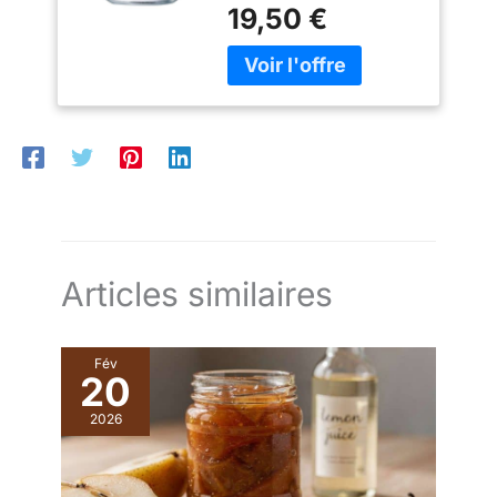
Arcoroc Versatile, mettez
19,50 €
ajoutent une touche de
parfaitement en scène le
sophistication à toute
doux moment de la
décoration de table,
journée.
qu'elle soit classique ou
contemporaine. D’une
capacité de 170 ml (82
mm de diamètre, 58 mm
de hauteur), ces coupes
sont compatibles avec le
lave-vaisselle, offrant
une grande commodité
au quotidien.
Articles similaires
Fév
20
2026