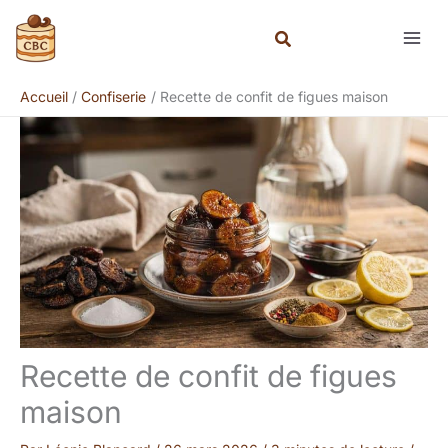
Aller
Rechercher
au
contenu
Accueil
Confiserie
Recette de confit de figues maison
Recette de confit de figues
maison