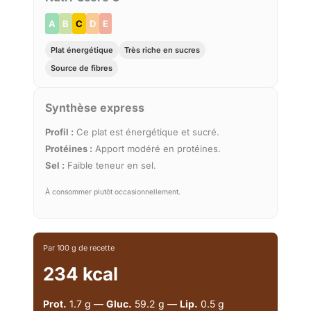
A
B
C
D
E
Plat énergétique
Très riche en sucres
Source de fibres
Synthèse express
Profil :
Ce plat est énergétique et sucré.
Protéines :
Apport modéré en protéines.
Sel :
Faible teneur en sel.
À consommer plutôt occasionnellement.
Par 100 g de recette
234 kcal
Prot.
1.7 g —
Gluc.
59.2 g —
Lip.
0.5 g