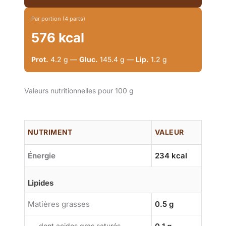
Par portion (4 parts)
576 kcal
Prot.
4.2 g —
Gluc.
145.4 g —
Lip.
1.2 g
Valeurs nutritionnelles pour 100 g
NUTRIMENT
VALEUR
Énergie
234 kcal
Lipides
Matières grasses
0.5 g
dont acides gras saturés