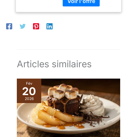
colis: 1.02 kilograms
utilisation polyvalente. Le
plateau comporte cinq
compartiments distincts
pour les collations, les
apéritifs, les salades et
les fruits, tandis que le
bol central est idéal pour
les sauces ou les
confitures. ✔[Grand
Articles similaires
couvercle transparent] :
le présentoir à gâteaux
est équipé d'un grand
couvercle transparent qui
Fév
20
vous permet de bien voir
les aliments à l'intérieur
2026
et qui empêche
efficacement la poussière
ou les insectes de
tomber sur les aliments. Il
est idéal pour le thé de
l'après-midi, les fêtes