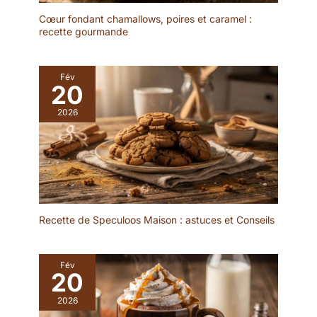
d'anniversaire et les
Cœur fondant chamallows, poires et caramel :
repas de famille.
recette gourmande
✔[Présentoir à gâteaux
de haute qualité] : le
présentoir à gâteaux
Fév
multifonctionnel est
20
fabriqué en bois, sans
2026
BPA, sain et écologique,
vous pouvez donc
l'utiliser sans hésitation.
Le présentoir à gâteaux
est transparent et
élégant, léger et facile à
transporter, et sûr à
utiliser. Il est idéal comme
Recette de Speculoos Maison : astuces et Conseils
cadeau de bienvenue
pour vos amis et voisins,
comme cadeau de
Fév
20
fiançailles ou comme
cadeau d'anniversaire.
2026
✔[Facile à nettoyer] : le