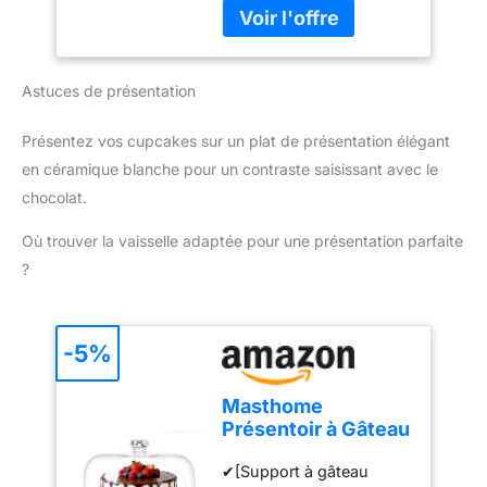
s01__bullet">5 vitesses
(HR3741/00)
ergonomique et facile
+ fonction Turbo</li> <li
d'utilisation : Poignée
class="p-
ergonomique et bouton
s01__bullet">Gris
d'éjection pratique pour
Astuces de présentation
cachemire</li> </ul>
une utilisation
confortable et un
Présentez vos cupcakes sur un plat de présentation élégant
changement rapide des
en céramique blanche pour un contraste saisissant avec le
accessoires. Compact et
pratique pour un usage
chocolat.
quotidien : Léger, doté
Où trouver la vaisselle adaptée pour une présentation parfaite
d'un câble de 1 mètre et
d'un design compact, ce
?
mixeur est facile à ranger
et parfait pour toutes vos
tâches de cuisine.
-5%
Masthome
Présentoir à Gâteau
Sur Pied avec
✔[Support à gâteau
Couvercle, 6in1