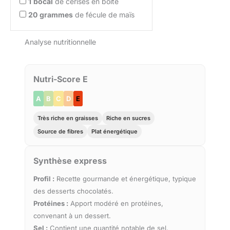
1
bocal
de cerises en boîte
20
grammes
de fécule de maïs
Analyse nutritionnelle
Nutri-Score E
A
B
C
D
E
Très riche en graisses
Riche en sucres
Source de fibres
Plat énergétique
Synthèse express
Profil :
Recette gourmande et énergétique, typique
des desserts chocolatés.
Protéines :
Apport modéré en protéines,
convenant à un dessert.
Sel :
Contient une quantité notable de sel.