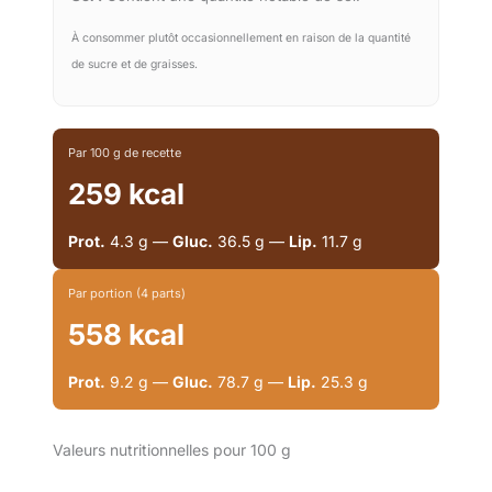
À consommer plutôt occasionnellement en raison de la quantité
de sucre et de graisses.
Par 100 g de recette
259 kcal
Prot.
4.3 g —
Gluc.
36.5 g —
Lip.
11.7 g
Par portion (4 parts)
558 kcal
Prot.
9.2 g —
Gluc.
78.7 g —
Lip.
25.3 g
Valeurs nutritionnelles pour 100 g