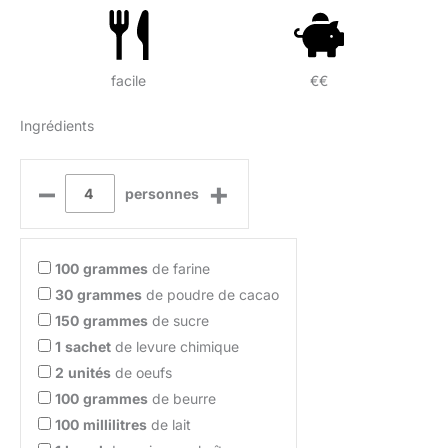
facile
€€
Ingrédients
–
+
personnes
100
grammes
de farine
30
grammes
de poudre de cacao
150
grammes
de sucre
1
sachet
de levure chimique
2
unités
de oeufs
100
grammes
de beurre
100
millilitres
de lait