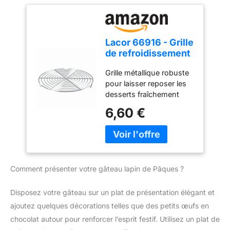
migration à une
concentration de 0, 005
mgkg Facile a nettoyer :
Le revêtement
Lacor 66916 - Grille
antiadhésif est garanti
de refroidissement
sans pfoa, sans plomb,
en pâtisserie en
sans cadmium Fabrique
Grille métallique robuste
acier chromé
en france par tefal, n
pour laisser reposer les
degrès1 mondialdes
desserts fraîchement
articles culinaires source
sortés du four ou couvrir
6,60 €
: Euromonitor
de chocolat ou de sucre
international ltd, édition
glas. Fabriqué en acier
home and garden 2019,
chromé pour une longue
valeur de la marque en
durée de vie. Permet de
magasin (rsp), données
refroidir uniformément
2018 Fabriqué en france
Comment présenter votre gâteau lapin de Pâques ?
toutes les parties du
dessert y compris la
partie inférieure. Protège
Disposez votre gâteau sur un plat de présentation élégant et
les surfaces de la cuisine
ajoutez quelques décorations telles que des petits œufs en
contre les brûlures. Ce
chocolat autour pour renforcer l’esprit festif. Utilisez un plat de
produit ne passe pas au