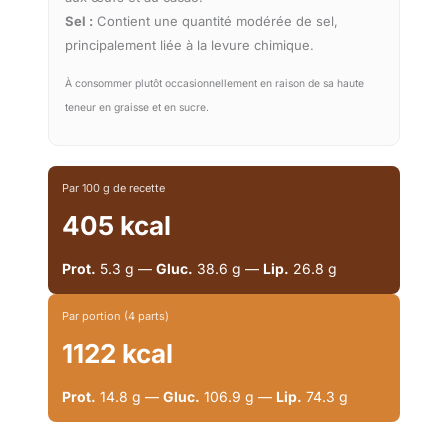
Sel :
Contient une quantité modérée de sel,
principalement liée à la levure chimique.
À consommer plutôt occasionnellement en raison de sa haute
teneur en graisse et en sucre.
Par 100 g de recette
405 kcal
Prot.
5.3 g —
Gluc.
38.6 g —
Lip.
26.8 g
Par portion (4 parts)
1122 kcal
Prot.
14.8 g —
Gluc.
106.9 g —
Lip.
74.3 g