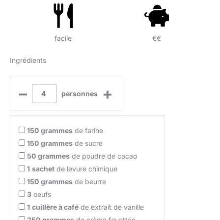
facile
€€
Ingrédients
–
+
personnes
150
grammes
de farine
150
grammes
de sucre
50
grammes
de poudre de cacao
1
sachet
de levure chimique
150
grammes
de beurre
3
oeufs
1
cuillère à café
de extrait de vanille
250
grammes
de crème fouettée