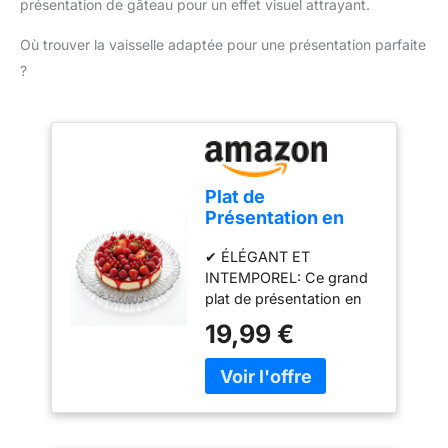
présentation de gâteau pour un effet visuel attrayant.
lave-vaisselle.
Dimensions Ø 28 x 2 cm,
Où trouver la vaisselle adaptée pour une présentation parfaite
et son poids est de 198
?
g.
Plat de
Présentation en
Verre 31,5 cm –
✔ ÉLÉGANT ET
Grand Plateau de
INTEMPOREL: Ce grand
Service
plat de présentation en
Transparent, Plat à
verre transparent
Gâteau, Plateau
19,99 €
apporte une touche
Dessert, Fromage,
raffinée à toutes les
Apéritif, Fruits et
tables. Son design
Décoration de
élégant s’adapte
Table
parfaitement aux
décorations modernes,