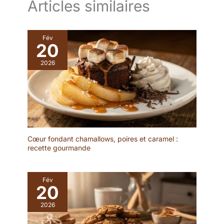
Articles similaires
maison. ✔ POLYVALENT
POUR LA DÉCORATION:
Utilisez-le également
comme plateau décoratif
Fév
20
pour bougies, vases,
compositions florales ou
2026
décorations saisonnières
sur une table à manger,
une table basse ou un
buffet. ✔ VERRE
RÉSISTANT ET
ENTRETIEN FACILE:
Fabriqué en verre
Cœur fondant chamallows, poires et caramel :
transparent de qualité, ce
recette gourmande
plat de service est
durable, stable et facile à
nettoyer pour une
Fév
utilisation quotidienne ou
20
lors de réceptions et
événements.
2026