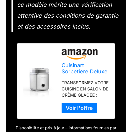
ce modèle mérite une vérification
attentive des conditions de garantie
et des accessoires inclus.
Cuisinart
Sorbetiere Deluxe
- Yaourtière et
TRANSFORMEZ VOTRE
sorbetière -
CUISINE EN SALON DE
Desserts maison -
CRÈME GLACÉE :
Facile à utiliser à la
laissez libre cours à
maison - Prêt en
votre imagination avec
25 minutes -
cette sorbetière.
Garantie de 5 ans
Sorbets ou crèmes
- Capacité de 2L -
glacées aux parfums
Argent ICE30BCU
Disponibilité et prix à jour – informations fournies par