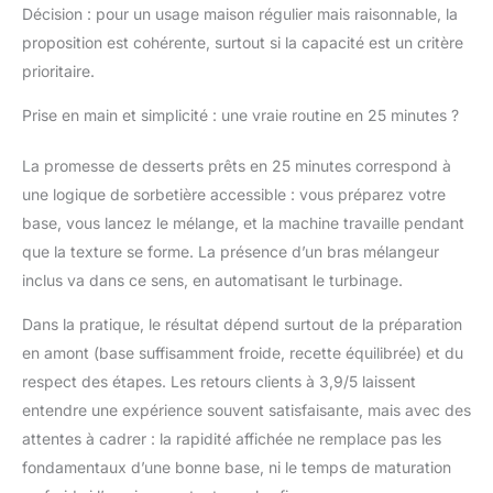
Décision : pour un usage maison régulier mais raisonnable, la
Qu'il s'agisse de noix
croquantes, de pépites
proposition est cohérente, surtout si la capacité est un critère
de chocolat ou de
prioritaire.
morceaux de fruits
juteux, chaque
Prise en main et simplicité : une vraie routine en 25 minutes ?
bouchée sera une
surprise. PLAISIR
La promesse de desserts prêts en 25 minutes correspond à
INSTANTANÉ : grâce à
une logique de sorbetière accessible : vous préparez votre
sa facilité d'utilisation,
base, vous lancez le mélange, et la machine travaille pendant
vos délices glacés sont
prêts en 25 minutes
que la texture se forme. La présence d’un bras mélangeur
seulement - il suffit
inclus va dans ce sens, en automatisant le turbinage.
d'allumer l'appareil et
d'ajouter des
Dans la pratique, le résultat dépend surtout de la préparation
ingrédients pour
en amont (base suffisamment froide, recette équilibrée) et du
savourer vos desserts
respect des étapes. Les retours clients à 3,9/5 laissent
glacés. GOÛT
INCROYABLE : Profitez
entendre une expérience souvent satisfaisante, mais avec des
d'un goût et d'une
attentes à cadrer : la rapidité affichée ne remplace pas les
fraîcheur
fondamentaux d’une bonne base, ni le temps de maturation
incomparables grâce à