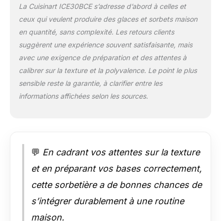
La Cuisinart ICE30BCE s’adresse d’abord à celles et
fur et à mesure que
ceux qui veulent produire des glaces et sorbets maison
vous mixez pour un
tourbillon de plaisir !
en quantité, sans complexité. Les retours clients
Qu'il s'agisse de noix
suggèrent une expérience souvent satisfaisante, mais
croquantes, de
avec une exigence de préparation et des attentes à
pépites de chocolat
calibrer sur la texture et la polyvalence. Le point le plus
ou de morceaux de
fruits juteux, chaque
sensible reste la garantie, à clarifier entre les
bouchée sera une
informations affichées selon les sources.
surprise. PLAISIR
INSTANTANÉ : grâce
à sa facilité
d'utilisation, vos
délices glacés sont
💬
En cadrant vos attentes sur la texture
prêts en 25 minutes
seulement - il suffit
et en préparant vos bases correctement,
d'allumer l'appareil et
cette sorbetière a de bonnes chances de
d'ajouter des
ingrédients pour
s’intégrer durablement à une routine
savourer vos
maison.
desserts glacés.