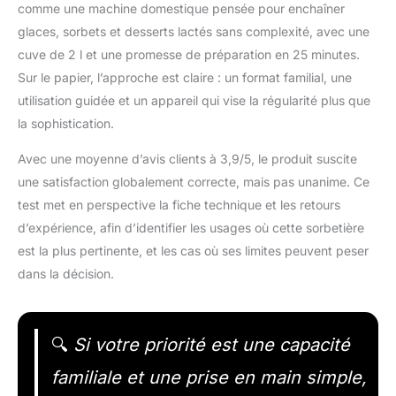
comme une machine domestique pensée pour enchaîner
glaces, sorbets et desserts lactés sans complexité, avec une
cuve de 2 l et une promesse de préparation en 25 minutes.
Sur le papier, l’approche est claire : un format familial, une
utilisation guidée et un appareil qui vise la régularité plus que
la sophistication.
Avec une moyenne d’avis clients à 3,9/5, le produit suscite
une satisfaction globalement correcte, mais pas unanime. Ce
test met en perspective la fiche technique et les retours
d’expérience, afin d’identifier les usages où cette sorbetière
est la plus pertinente, et les cas où ses limites peuvent peser
dans la décision.
🔍
Si votre priorité est une capacité
familiale et une prise en main simple,