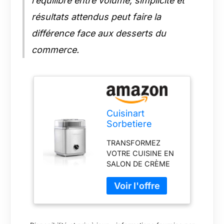
l’équilibre entre volume, simplicité et
résultats attendus peut faire la
différence face aux desserts du
commerce.
Cuisinart
Sorbetiere
Deluxe -
TRANSFORMEZ
Yaourtière et
VOTRE CUISINE EN
sorbetière -
SALON DE CRÈME
Desserts maison
GLACÉE : laissez libre
- Facile à utiliser
cours à votre
à la maison -
imagination avec
Prêt en 25
cette sorbetière.
minutes -
Sorbets ou crèmes
Garantie de 5