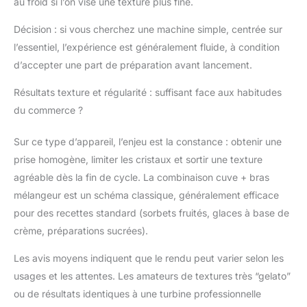
au froid si l’on vise une texture plus fine.
l'utilisation
d'ingrédients frais, et
Décision : si vous cherchez une machine simple, centrée sur
contrôlez totalement le
l’essentiel, l’expérience est généralement fluide, à condition
goût et les ingrédients
pour des desserts sur
d’accepter une part de préparation avant lancement.
mesure. AMUSEMENT
EN FAMILLE GARANTI :
Résultats texture et régularité : suffisant face aux habitudes
La machine à crème
du commerce ?
glacée la plus vendue
de Cuisinart, d'une
Sur ce type d’appareil, l’enjeu est la constance : obtenir une
capacité de 2 litres, est
prise homogène, limiter les cristaux et sortir une texture
une véritable affaire de
agréable dès la fin de cycle. La combinaison cuve + bras
famille. Rassemblez
vos amis pour une
mélangeur est un schéma classique, généralement efficace
expérience
pour des recettes standard (sorbets fruités, glaces à base de
spectaculaire qui fera
crème, préparations sucrées).
sourire tout le monde
Les avis moyens indiquent que le rendu peut varier selon les
usages et les attentes. Les amateurs de textures très “gelato”
ou de résultats identiques à une turbine professionnelle