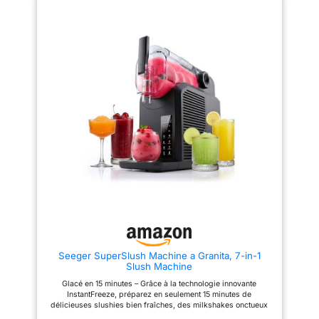
milkshakes (20–25 min), glace
Nouvelle version améliorée】
(30–50 min), cocktails (20–25
Choisissez entre glace, frappé,
min). Cette machine granita /
granité alcoolisé, milkshake, jus
machine à granité / machine a
glacé ou granité : chaque mode
granita permet de réaliser
est parfaitement optimisé pour
facilement granita, slush et
le goût, la texture et la
boissons glacées à la maison.
température. Préparation facile
【7 programmes préréglés】
et rapide, sans glaçons !
Avec 7 modes préréglés, cette
【Congélation rapide sans
machine à granité / slush
glaçons】Grâce à une
machine / machine granita
technologie de congélation
permet de préparer facilement
rapide avancée, préparez des
une grande variété de boissons
boissons glacées et des glaces
: café smoothie, margarita,
sans glaçons, sans pré-
milkshake, smoothie aux fruits,
refroidissement et en seulement
cocktail slush, slush pétillant et
trois étapes. Selon les
boissons type granita. Cette
ingrédients et la température,
machine a cocktail / machine a
vos douceurs glacées sont
cocktail automatique et machine
prêtes en 15 à 45 minutes.
a milkshake offre une utilisation
【Grande capacité de 2,5 L
simple et intuitive grâce à son
pour des moments conviviaux
écran LED, son indicateur de
en famille】Partagez le plaisir !
température en temps réel et
Avec cette machine à granita et
Seeger SuperSlush Machine a Granita, 7-in-1
ses réglages de consistance
à glace de 2,5 L, préparez de
Slush Machine
ajustables. Une véritable slushi
délicieuses glaces et granitas
/ machine a slush / granita
pour votre famille, vos amis ou
Glacé en 15 minutes – Grâce à la technologie innovante
multifonction idéale pour la
votre prochaine fête – idéal pour
InstantFreeze, préparez en seulement 15 minutes de
maison. 【Nettoyage facile】
des moments inoubliables.
délicieuses slushies bien fraîches, des milkshakes onctueux
Cette machine granita / machine
【Jusqu'à 12 heures de
ou des cocktails glacés rafraîchissants. Parfait pour les