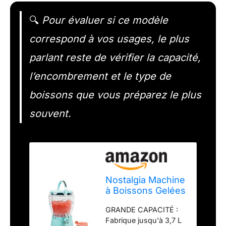
🔍
Pour évaluer si ce modèle
correspond à vos usages, le plus
parlant reste de vérifier la capacité,
l’encombrement et le type de
boissons que vous préparez le plus
souvent.
Nostalgia Machine
à Boissons Gelées
et Machine à
GRANDE CAPACITÉ :
Margarita pour la
Fabrique jusqu'à 3,7 L
Maison - Fabricant