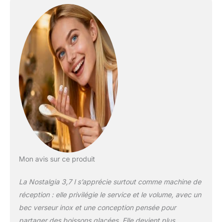
finement la boisson
en une délicieuse
bouillie ISOLATION À
DOUBLE PAROI : La
construction à
double paroi
transparente
maintient les
boissons au frais
pendant des heures
Mon avis sur ce produit
La Nostalgia 3,7 l s’apprécie surtout comme machine de
réception : elle privilégie le service et le volume, avec un
bec verseur inox et une conception pensée pour
partager des boissons glacées. Elle devient plus