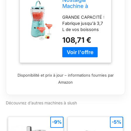
Machine à
Boissons Gelées
GRANDE CAPACITÉ :
et Machine à
Fabrique jusqu'à 3,7
Margarita pour la
L de vos boissons
Maison -
slush et margaritas
Fabricant de
108,71 €
préférées - idéale
Slush de 3,7 L
pour les fêtes ou les
avec Bec
grands
Verseur en Acier
rassemblements
Inoxydable -
CAGE DE MÉLANGE
Facile à Nettoyer
EN ACIER
et Double
Disponibilité et prix à jour – informations fournies par
INOXYDABLE : Cage
Isolation - Aqua
Amazon
de râpage-mélange
brevetée en acier
inoxydable qui râpe
Découvrez d’autres machines à slush
finement la boisson
en une délicieuse
bouillie ISOLATION À
DOUBLE PAROI : La
-9%
-5%
construction à